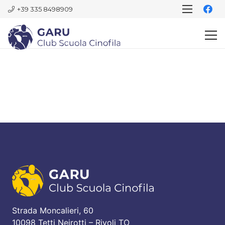
+39 335 8498909
Strada Moncalieri, 60
10098 Tetti Neirotti – Rivoli TO