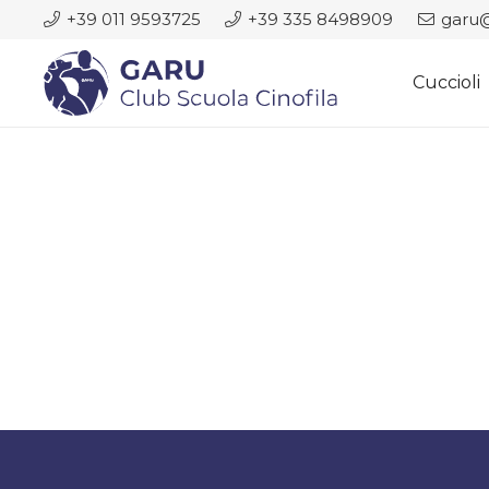
+39 011 9593725
+39 335 8498909
garu@
Cuccioli