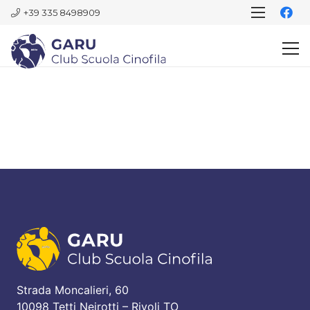
+39 335 8498909
Strada Moncalieri, 60
10098 Tetti Neirotti – Rivoli TO