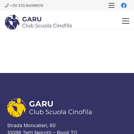
+39 335 8498909
Strada Moncalieri, 60
10098 Tetti Neirotti – Rivoli TO