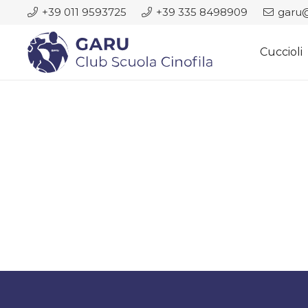
+39 011 9593725
+39 335 8498909
garu@
Cuccioli