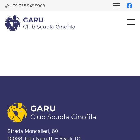
+39 335 8498909
Strada Moncalieri, 60
10098 Tetti Neirotti – Rivoli TO