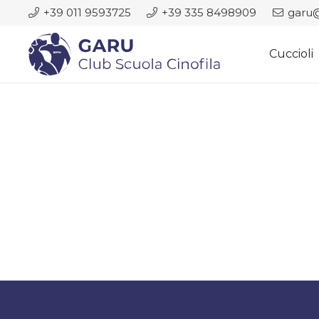
+39 011 9593725
+39 335 8498909
garu@
Cuccioli