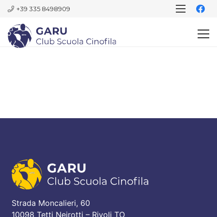
+39 335 8498909
Strada Moncalieri, 60
10098 Tetti Neirotti – Rivoli TO