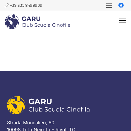
+39 335 8498909
Strada Moncalieri, 60
10098 Tetti Neirotti – Rivoli TO