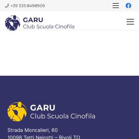
+39 335 8498909
Strada Moncalieri, 60
10098 Tetti Neirotti – Rivoli TO