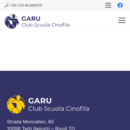
+39 335 8498909
Strada Moncalieri, 60
10098 Tetti Neirotti – Rivoli TO