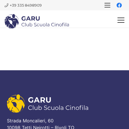
+39 335 8498909
Strada Moncalieri, 60
10098 Tetti Neirotti – Rivoli TO