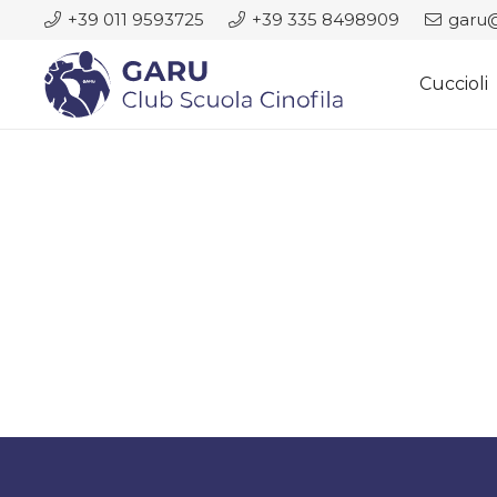
+39 011 9593725
+39 335 8498909
garu@
Cuccioli