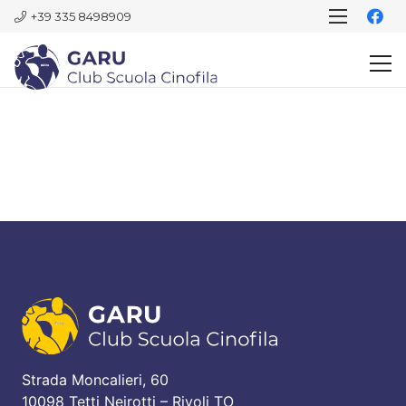
+39 335 8498909
Strada Moncalieri, 60
10098 Tetti Neirotti – Rivoli TO