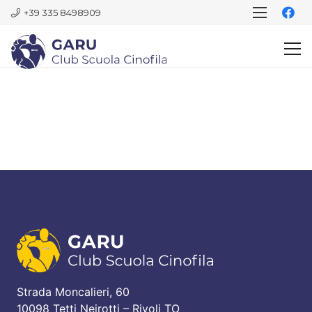
+39 335 8498909
Strada Moncalieri, 60
10098 Tetti Neirotti – Rivoli TO