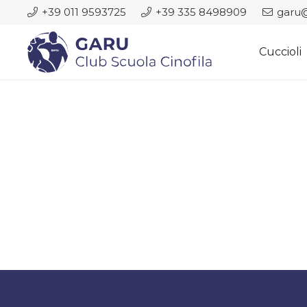
+39 011 9593725
+39 335 8498909
garu@
Cuccioli