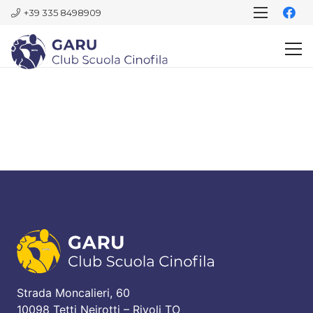
+39 335 8498909
Strada Moncalieri, 60
10098 Tetti Neirotti – Rivoli TO