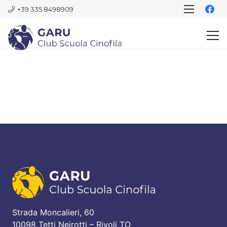
+39 335 8498909
Strada Moncalieri, 60
10098 Tetti Neirotti – Rivoli TO