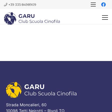
+39 335 8498909
Strada Moncalieri, 60
10098 Tetti Neirotti – Rivoli TO