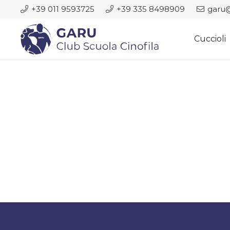
+39 011 9593725
+39 335 8498909
garu@
Cuccioli