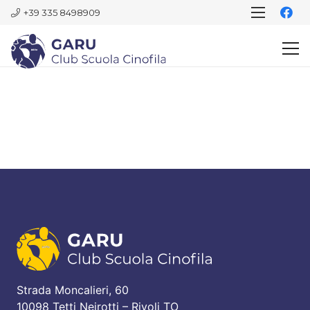
+39 335 8498909
Strada Moncalieri, 60
10098 Tetti Neirotti – Rivoli TO