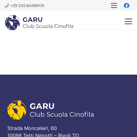
+39 335 8498909
Strada Moncalieri, 60
10098 Tetti Neirotti – Rivoli TO