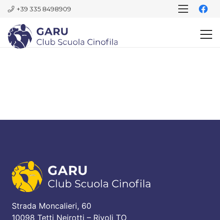
+39 335 8498909
Strada Moncalieri, 60
10098 Tetti Neirotti – Rivoli TO