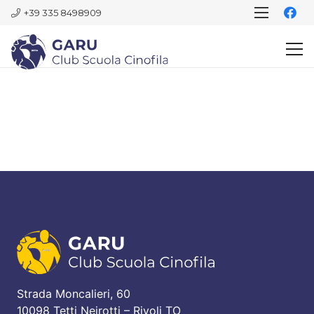
+39 335 8498909
Strada Moncalieri, 60
10098 Tetti Neirotti – Rivoli TO