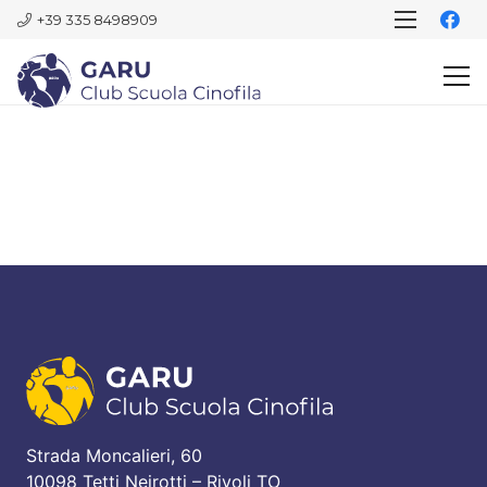
+39 335 8498909
Strada Moncalieri, 60
10098 Tetti Neirotti – Rivoli TO