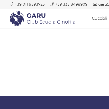
+39 011 9593725
+39 335 8498909
garu@
Cuccioli