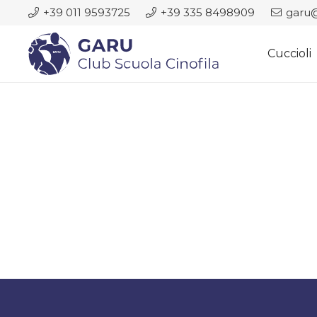
+39 011 9593725
+39 335 8498909
garu@
Cuccioli