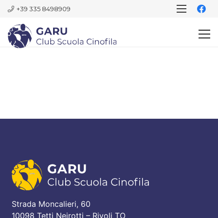
+39 335 8498909
Strada Moncalieri, 60
10098 Tetti Neirotti – Rivoli TO