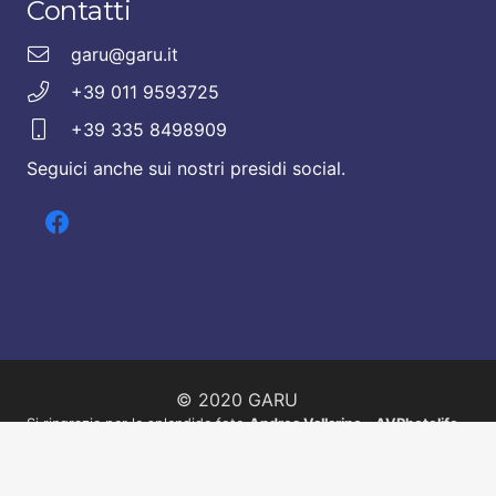
Contatti
garu@garu.it
+39 011 9593725
+39 335 8498909
Seguici anche sui nostri presidi social.
© 2020 GARU
Si ringrazia per le splendide foto
Andrea Vallarino – AVPhotolife
Chi siamo
Contatti