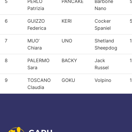
5
PERLO
PANCAKE
Barbone
5
Patrizia
Nano
6
GUIZZO
KERI
Cocker
Federica
Spaniel
7
MUO’
UNO
Shetland
1
Chiara
Sheepdog
8
PALERMO
BACKY
Jack
1
Sara
Russel
9
TOSCANO
GOKU
Volpino
1
Claudia