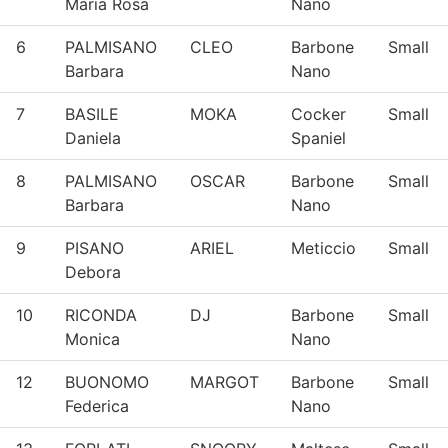
Maria Rosa
Nano
6
PALMISANO
CLEO
Barbone
Small
Barbara
Nano
7
BASILE
MOKA
Cocker
Small
Daniela
Spaniel
8
PALMISANO
OSCAR
Barbone
Small
Barbara
Nano
9
PISANO
ARIEL
Meticcio
Small
Debora
10
RICONDA
DJ
Barbone
Small
Monica
Nano
12
BUONOMO
MARGOT
Barbone
Small
Federica
Nano