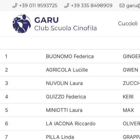
+39 011 9593725
+39 335 8498909
garu@
Cuccioli
1
BUONOMO Federica
GINGE
2
AGRICOLA Lucille
GWEN
3
NUVOLIN Laura
ZUCC
4
GUIZZO Federica
KERI
5
MINIOTTI Laura
MAX
6
LA IACONA Riccardo
OLIVE
7
PILLA Linda
GRAPP