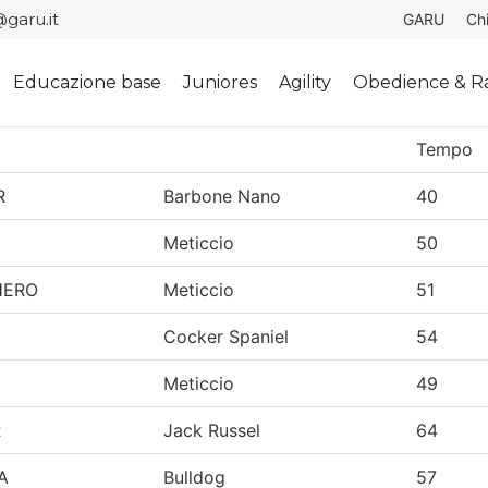
garu.it
GARU
Ch
Educazione base
Juniores
Agility
Obedience & Ra
Tempo
R
Barbone Nano
40
Meticcio
50
HERO
Meticcio
51
Cocker Spaniel
54
Meticcio
49
R
Jack Russel
64
A
Bulldog
57