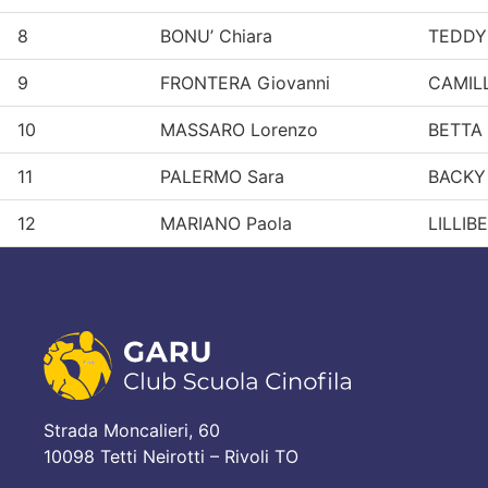
8
BONU’ Chiara
TEDDY
9
FRONTERA Giovanni
CAMIL
10
MASSARO Lorenzo
BETTA
11
PALERMO Sara
BACKY
12
MARIANO Paola
LILLIB
Strada Moncalieri, 60
10098 Tetti Neirotti – Rivoli TO