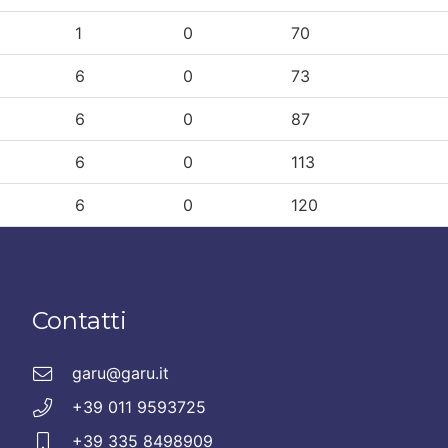
1
0
70
6
0
73
6
0
87
6
0
113
6
0
120
Contatti
garu@garu.it
+39 011 9593725
+39 335 8498909