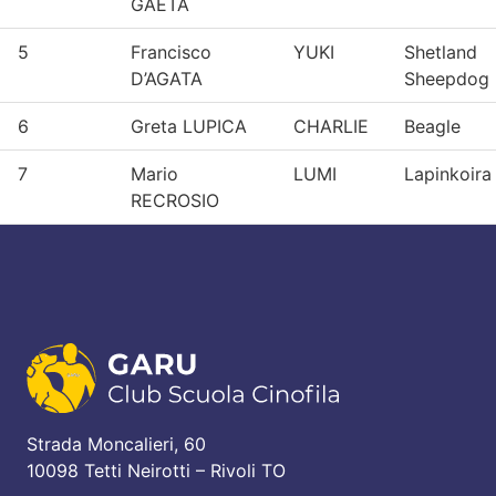
GAETA
5
Francisco
YUKI
Shetland
D’AGATA
Sheepdog
6
Greta LUPICA
CHARLIE
Beagle
7
Mario
LUMI
Lapinkoira
RECROSIO
Strada Moncalieri, 60
10098 Tetti Neirotti – Rivoli TO