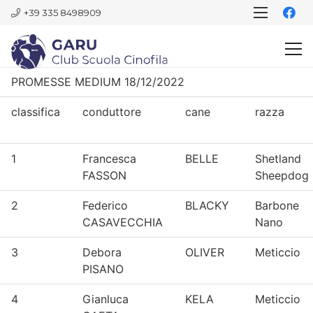
+39 335 8498909
PROMESSE MEDIUM 18/12/2022
classifica
conduttore
cane
razza
1
Francesca
BELLE
Shetland
FASSON
Sheepdog
2
Federico
BLACKY
Barbone
CASAVECCHIA
Nano
3
Debora
OLIVER
Meticcio
PISANO
4
Gianluca
KELA
Meticcio