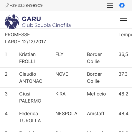
+39 335 8498909
PROMESSE
Temp
LARGE 12/12/2017
1
Kristian
FLY
Border
36,5
FROLLI
Collie
2
Claudio
NOVE
Border
37,3
ANTONACI
Collie
3
Giusi
KIRA
Meticcio
48,2
PALERMO
4
Federica
NESPOLA
Amstaff
48,4
TUROLLA