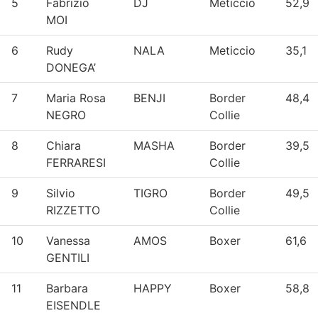
5
Fabrizio
DJ
Meticcio
52,9
MOI
6
Rudy
NALA
Meticcio
35,1
DONEGA’
7
Maria Rosa
BENJI
Border
48,4
NEGRO
Collie
8
Chiara
MASHA
Border
39,5
FERRARESI
Collie
9
Silvio
TIGRO
Border
49,5
RIZZETTO
Collie
10
Vanessa
AMOS
Boxer
61,6
GENTILI
11
Barbara
HAPPY
Boxer
58,8
EISENDLE