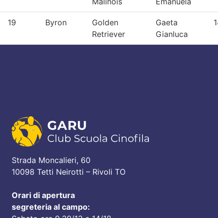
Malinois
Emanuela
19
Byron
Golden
Gaeta
1
Retriever
Gianluca
Strada Moncalieri, 60
10098 Tetti Neirotti – Rivoli TO
Orari di apertura
segreteria al campo: