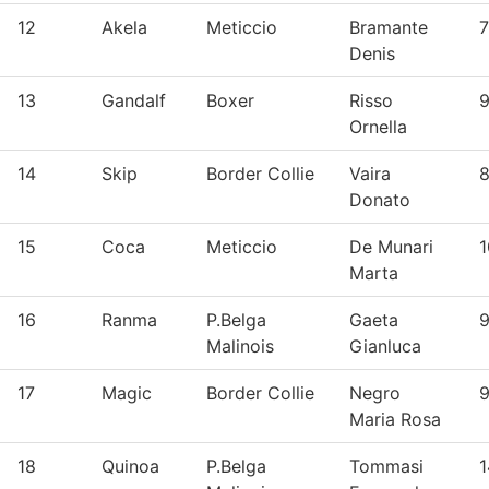
12
Akela
Meticcio
Bramante
Denis
13
Gandalf
Boxer
Risso
9
Ornella
14
Skip
Border Collie
Vaira
8
Donato
15
Coca
Meticcio
De Munari
1
Marta
16
Ranma
P.Belga
Gaeta
9
Malinois
Gianluca
17
Magic
Border Collie
Negro
9
Maria Rosa
18
Quinoa
P.Belga
Tommasi
1