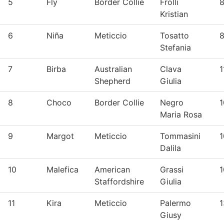
5
Fly
Border Collie
Frolli
8
Kristian
6
Niña
Meticcio
Tosatto
8
Stefania
7
Birba
Australian
Clava
1
Shepherd
Giulia
8
Choco
Border Collie
Negro
1
Maria Rosa
9
Margot
Meticcio
Tommasini
1
Dalila
10
Malefica
American
Grassi
1
Staffordshire
Giulia
11
Kira
Meticcio
Palermo
1
Giusy