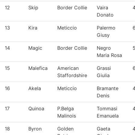
12
Skip
Border Collie
Vaira
Donato
13
Kira
Meticcio
Palermo
6
Giusy
14
Magic
Border Collie
Negro
Maria Rosa
15
Malefica
American
Grassi
Staffordshire
Giulia
16
Akela
Meticcio
Bramante
4
Denis
17
Quinoa
P.Belga
Tommasi
Malinois
Emanuela
18
Byron
Golden
Gaeta