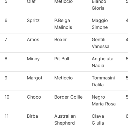
5
Olaf
Meticcio
Bianco
Gloria
6
Spritz
P.Belga
Maggio
4
Malinois
Simone
7
Amos
Boxer
Gentili
Vanessa
8
Minny
Pit Bull
Angheluta
Nadia
9
Margot
Meticcio
Tommasini
Dalila
10
Choco
Border Collie
Negro
Maria Rosa
11
Birba
Australian
Clava
Shepherd
Giulia