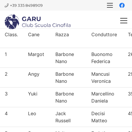
+39 335 8498909
Class.
Cane
Razza
Conduttore
T
1
Margot
Barbone
Buonomo
2
Nano
Federica
2
Angy
Barbone
Mancusi
2
Nano
Veronica
3
Yuki
Barbone
Marcellino
3
Nano
Daniela
4
Leo
Jack
Decisi
4
Russell
Matteo