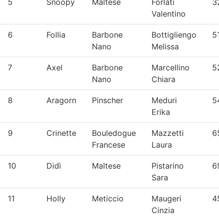
5
Snoopy
Maltese
Forlati
3
Valentino
6
Follia
Barbone
Bottigliengo
5
Nano
Melissa
7
Axel
Barbone
Marcellino
5
Nano
Chiara
8
Aragorn
Pinscher
Meduri
5
Erika
9
Crinette
Bouledogue
Mazzetti
6
Francese
Laura
10
Didì
Maltese
Pistarino
6
Sara
11
Holly
Meticcio
Maugeri
4
Cinzia