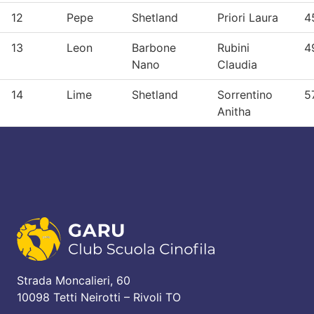
12
Pepe
Shetland
Priori Laura
4
13
Leon
Barbone
Rubini
4
Nano
Claudia
14
Lime
Shetland
Sorrentino
5
Anitha
Strada Moncalieri, 60
10098 Tetti Neirotti – Rivoli TO