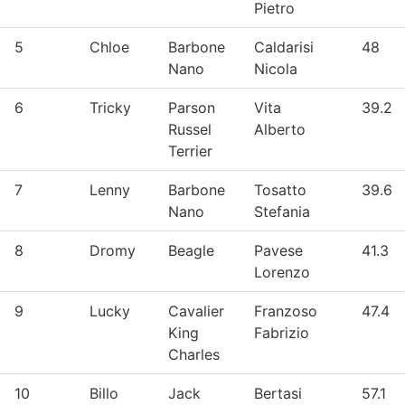
Pietro
5
Chloe
Barbone
Caldarisi
48
Nano
Nicola
6
Tricky
Parson
Vita
39.2
Russel
Alberto
Terrier
7
Lenny
Barbone
Tosatto
39.6
Nano
Stefania
8
Dromy
Beagle
Pavese
41.3
Lorenzo
9
Lucky
Cavalier
Franzoso
47.4
King
Fabrizio
Charles
10
Billo
Jack
Bertasi
57.1