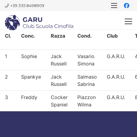
+39 335 8498909
Cl.
Conc.
Razza
Cond.
Club
1
Sophie
Jack
Vasario
G.A.R.U.
Russell
Simona
2
Spankye
Jack
Salmaso
G.A.R.U.
Russell
Sabrina
3
Freddy
Cocker
Piazzon
G.A.R.U.
Spaniel
Wilma