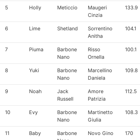
5
Holly
Meticcio
Maugeri
133.9
Cinzia
6
Lime
Shetland
Sorrentino
104.1
Anitha
7
Piuma
Barbone
Risso
100.1
Nano
Ornella
8
Yuki
Barbone
Marcellino
109.8
Nano
Daniela
9
Noah
Jack
Amore
112.5
Russell
Patrizia
10
Evy
Barbone
Martinetto
108.3
Nano
Giulia
11
Baby
Barbone
Novo Gino
170