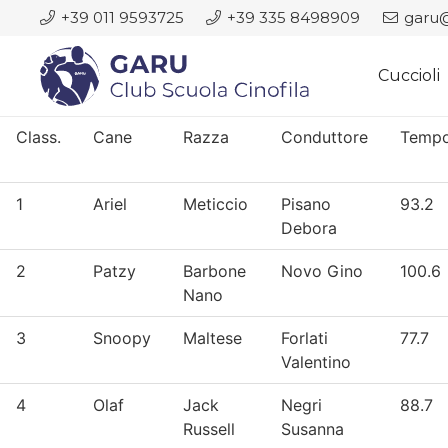
+39 011 9593725
+39 335 8498909
garu@
Cuccioli
Class.
Cane
Razza
Conduttore
Temp
1
Ariel
Meticcio
Pisano
93.2
Debora
2
Patzy
Barbone
Novo Gino
100.6
Nano
3
Snoopy
Maltese
Forlati
77.7
Valentino
4
Olaf
Jack
Negri
88.7
Russell
Susanna