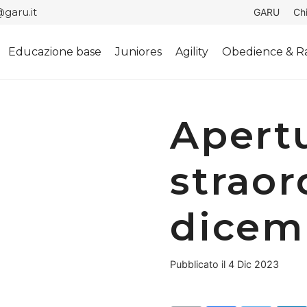
garu.it
GARU
Ch
Educazione base
Juniores
Agility
Obedience & Ra
Apert
straor
dicem
Pubblicato il
4 Dic 2023