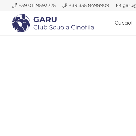
+39 011 9593725
+39 335 8498909
garu@
Cuccioli