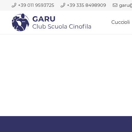
+39 011 9593725
+39 335 8498909
garu@
Cuccioli