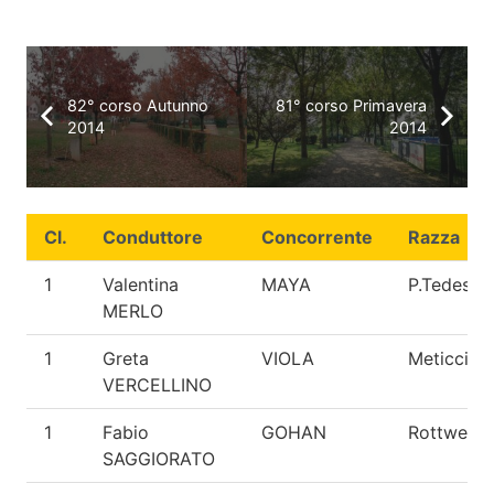
82° corso Autunno
81° corso Primavera
2014
2014
Cl.
Conduttore
Concorrente
Razza
1
Valentina
MAYA
P.Tedesco
MERLO
1
Greta
VIOLA
Meticcio
VERCELLINO
1
Fabio
GOHAN
Rottweiler
SAGGIORATO