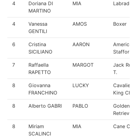
4
Doriana DI
MIA
Labrador
MARTINO
4
Vanessa
AMOS
Boxer
GENTILI
6
Cristina
AARON
American
SICILIANO
Staffordsh
7
Raffaella
MARGOT
Jack Russ
RAPETTO
T.
8
Giovanna
LUCKY
Cavalier
FRANCHINO
King Char
8
Alberto GABRI
PABLO
Golden
Retriever
8
Miriam
MIA
Cane Cor
SCALINCI