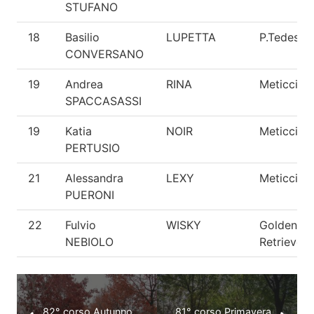
STUFANO
18
Basilio
LUPETTA
P.Tedesco
CONVERSANO
19
Andrea
RINA
Meticcio
SPACCASASSI
19
Katia
NOIR
Meticcio
PERTUSIO
21
Alessandra
LEXY
Meticcio
PUERONI
22
Fulvio
WISKY
Golden
NEBIOLO
Retriever
82° corso Autunno
81° corso Primavera