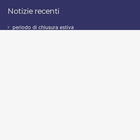
Notizie recenti
periodo di chiusura estiva
7 Luglio 2026
Saggi corso di educazione base marzo 2026
21 Giugno 2026
ULTIMI POSTI nel corso di Educazione base
7 Aprile 2026
Corso di Educazione-base primaverile in
partenza!!!!
23 Marzo 2026
Contatti
garu@garu.it