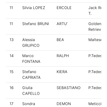
11
Silvia LOPEZ
ERCOLE
Jack Russ
T.
11
Stefano BRUNI
ARTU’
Golden
Retriever
13
Alessia
BEA
Maltese
GRUPICO
14
Marco
RALPH
P.Tedesco
FONTANA
15
Stefano
KIERA
P.Tedesco
CAPRIATA
16
Giulia
SEBASTIANO
P.Tedesco
CAPELLO
17
Sondra
DEMON
Meticcio