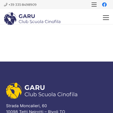
+39 335 8498909
Strada Moncalieri, 60
10098 Tetti Neirotti – Rivoli TO