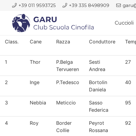
+39 011 9593725
+39 335 8498909
garu@
Cuccioli
Class.
Cane
Razza
Conduttore
Tem
1
Thor
P.Belga
Sesti
27
Tervueren
Andrea
2
Inge
P.Tedesco
Bortolin
40
Daniela
3
Nebbia
Meticcio
Sasso
95
Federica
4
Roy
Border
Peyrot
92
Collie
Rossana