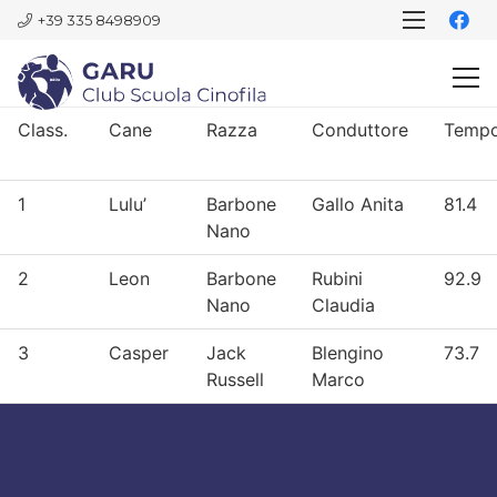
+39 335 8498909
Class.
Cane
Razza
Conduttore
Temp
1
Lulu’
Barbone
Gallo Anita
81.4
Nano
2
Leon
Barbone
Rubini
92.9
Nano
Claudia
3
Casper
Jack
Blengino
73.7
Russell
Marco