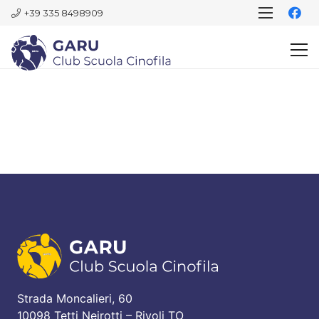
+39 335 8498909
Strada Moncalieri, 60
10098 Tetti Neirotti – Rivoli TO