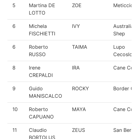
5
Martina DE
ZOE
Meticcio
LOTTO
6
Michela
IVY
Australian
FISCHIETTI
Shep
6
Roberto
TAIMA
Lupo
RUSSO
Cecoslova
8
Irene
IRA
Cane Cors
CREPALDI
9
Guido
ROCKY
Border Col
MANISCALCO
10
Roberto
MAYA
Cane Cors
CAPUANO
11
Claudio
ZEUS
San Berna
BORTOLUS