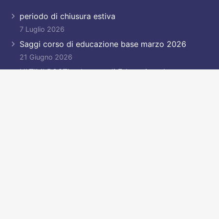
periodo di chiusura estiva
7 Luglio 2026
Saggi corso di educazione base marzo 2026
21 Giugno 2026
ULTIMI POSTI nel corso di Educazione base
7 Aprile 2026
Corso di Educazione-base primaverile in
partenza!!!!
23 Marzo 2026
Contatti
garu@garu.it
+39 011 9593725
+39 335 8498909