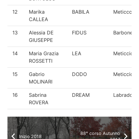
12
Marika
BABILA
Meticccio
CALLEA
13
Alessia DE
FIDUS
Barbone n
GIUSEPPE
14
Maria Grazia
LEA
Meticcio
ROSSETTI
15
Gabrio
DODO
Meticcio
MOLINARI
16
Sabrina
DREAM
Labrador
ROVERA
88° corso Autunno
Inizio 2018