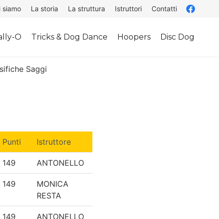
i siamo
La storia
La struttura
Istruttori
Contatti
lly-O
Tricks & Dog Dance
Hoopers
Disc Dog
sifiche Saggi
Punti
Istruttore
149
ANTONELLO
149
MONICA
RESTA
149
ANTONELLO