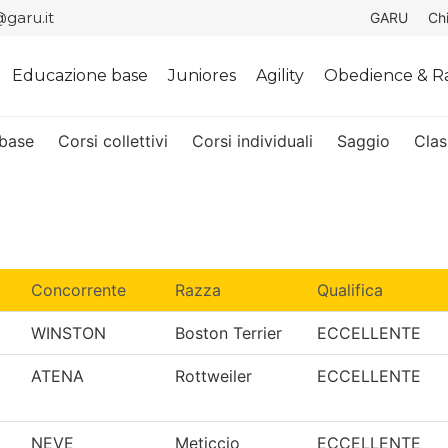
garu.it
GARU
Ch
Educazione base
Juniores
Agility
Obedience & Ra
base
Corsi collettivi
Corsi individuali
Saggio
Clas
Concorrente
Razza
Qualifica
WINSTON
Boston Terrier
ECCELLENTE
ATENA
Rottweiler
ECCELLENTE
NEVE
Meticcio
ECCELLENTE