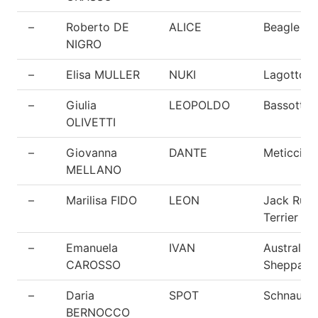
–
Roberto DE
ALICE
Beagle
NIGRO
–
Elisa MULLER
NUKI
Lagotto
–
Giulia
LEOPOLDO
Bassotto
OLIVETTI
–
Giovanna
DANTE
Meticcio
MELLANO
–
Marilisa FIDO
LEON
Jack Russ
Terrier
–
Emanuela
IVAN
Australian
CAROSSO
Sheppard
–
Daria
SPOT
Schnauze
BERNOCCO