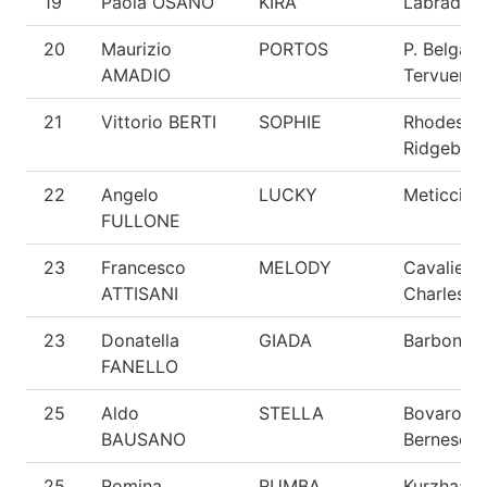
19
Paola OSANO
KIRA
Labrador
20
Maurizio
PORTOS
P. Belga
AMADIO
Tervueren
21
Vittorio BERTI
SOPHIE
Rhodesia
Ridgebac
22
Angelo
LUCKY
Meticcio
FULLONE
23
Francesco
MELODY
Cavalier 
ATTISANI
Charles
23
Donatella
GIADA
Barbone 
FANELLO
25
Aldo
STELLA
Bovaro de
BAUSANO
Bernese
25
Romina
RUMBA
Kurzhaar