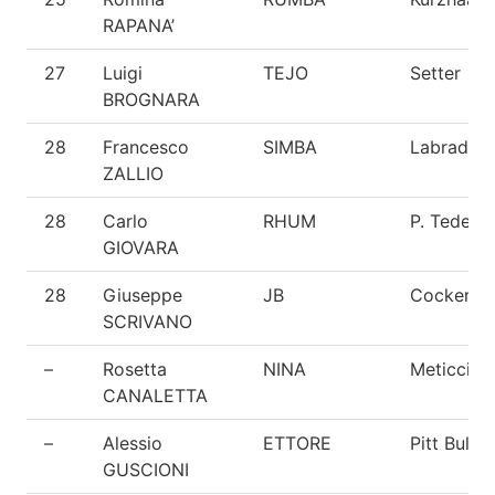
RAPANA’
27
Luigi
TEJO
Setter
BROGNARA
28
Francesco
SIMBA
Labrador
ZALLIO
28
Carlo
RHUM
P. Tedesc
GIOVARA
28
Giuseppe
JB
Cocker Sp
SCRIVANO
–
Rosetta
NINA
Meticcio
CANALETTA
–
Alessio
ETTORE
Pitt Bull
GUSCIONI