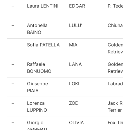
–
Laura LENTINI
EDGAR
P. Tedesc
–
Antonella
LULU’
Chiuhaua
BAINO
–
Sofia PATELLA
MIA
Golden
Retriever
–
Raffaele
LANA
Golden
BONUOMO
Retriever
–
Giuseppe
LOKI
Labrador
PIAIA
–
Lorenza
ZOE
Jack Russ
LUPPINO
Terrier
–
Giorgio
OLIVIA
Fox Terrie
AMBERTI