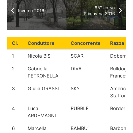
85° corso
Inverno 2016
Primavera 2016
Cl.
Conduttore
Concorrente
Razza
1
Nicola BISI
SCAR
Doberma
2
Gabriella
DIVA
Bulldog
PETRONELLA
Francese
3
Giulia GRASSI
SKY
American
Staffordsh
4
Luca
RUBBLE
Border Col
ARDEMAGNI
6
Marcella
BAMBU’
Barbone 