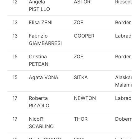
12
Angela
ASTOR
Riesensch
PISTILLO
13
Elisa ZENI
ZOE
Border Col
13
Fabrizio
COOPER
Labrador
GIAMBARRESI
15
Cristina
ZOE
Border Col
PETEAN
15
Agata VONA
SITKA
Alaskan
Malamute
17
Roberta
NEWTON
Labrador
RIZZOLO
17
Nicol?
THOR
Doberma
SCARLINO