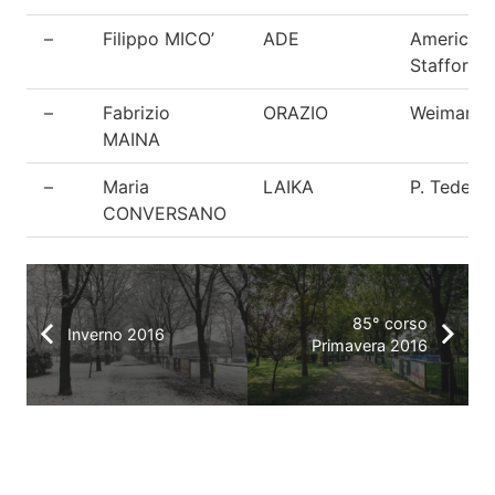
–
Filippo MICO’
ADE
American
Staffordsh
–
Fabrizio
ORAZIO
Weimaran
MAINA
–
Maria
LAIKA
P. Tedesc
CONVERSANO
85° corso
Inverno 2016
Primavera 2016