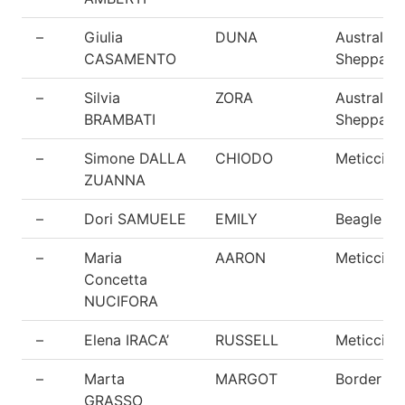
–
Giulia
DUNA
Australian
CASAMENTO
Sheppard
–
Silvia
ZORA
Australian
BRAMBATI
Sheppard
–
Simone DALLA
CHIODO
Meticcio
ZUANNA
–
Dori SAMUELE
EMILY
Beagle
–
Maria
AARON
Meticcio
Concetta
NUCIFORA
–
Elena IRACA’
RUSSELL
Meticcio
–
Marta
MARGOT
Border Col
GRASSO