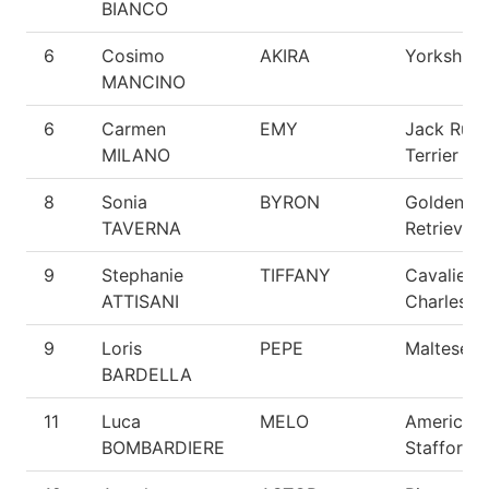
BIANCO
6
Cosimo
AKIRA
Yorkshire
MANCINO
6
Carmen
EMY
Jack Russ
MILANO
Terrier
8
Sonia
BYRON
Golden
TAVERNA
Retriever
9
Stephanie
TIFFANY
Cavalier 
ATTISANI
Charles
9
Loris
PEPE
Maltese
BARDELLA
11
Luca
MELO
American
BOMBARDIERE
Staffordsh